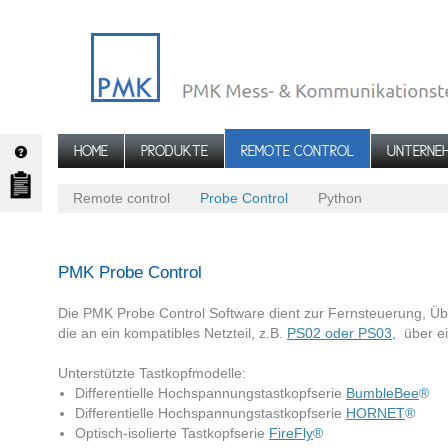
HOME
PRODUKTE
REMOTE CONTROL
UNTERNE
Remote control
Probe Control
Python
PMK Probe Control
Die PMK Probe Control Software dient zur Fernsteuerung, Ü
die an ein kompatibles Netzteil, z.B.
PS02 oder PS03
,
über ei
Unterstützte Tastkopfmodelle:
Differentielle Hochspannungstastkopfserie
BumbleBee
®
Differentielle Hochspannungstastkopfserie
HORNET
®
Optisch-isolierte Tastkopfserie
FireFly
®