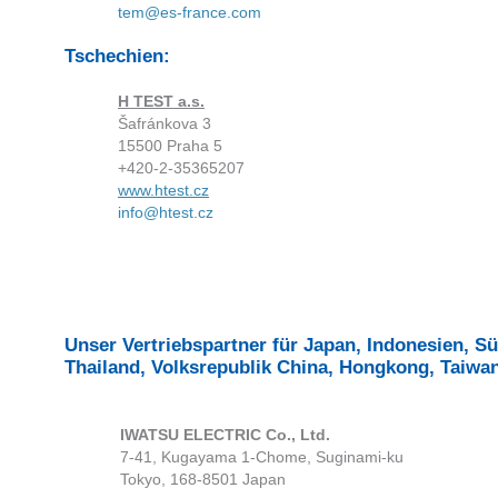
tem@es-france.com
Tschechien:
H TEST a.s.
Šafránkova 3
15500 Praha 5
+420-2-35365207
www.htest.cz
info@htest.cz
Unser Vertriebspartner für Japan, Indonesien, Sü
Thailand, Volksrepublik China, Hongkong, Taiwa
IWATSU ELECTRIC Co., Ltd.
7-41, Kugayama 1-Chome, Suginami-ku
Tokyo, 168-8501 Japan