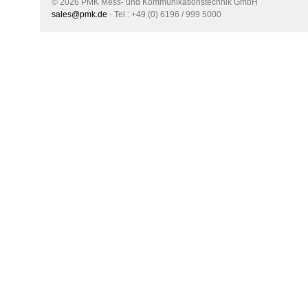
© 2026 PMK Mess- und Kommunikationstechnik GmbH
sales@pmk.de
· Tel.: +49 (0) 6196 / 999 5000