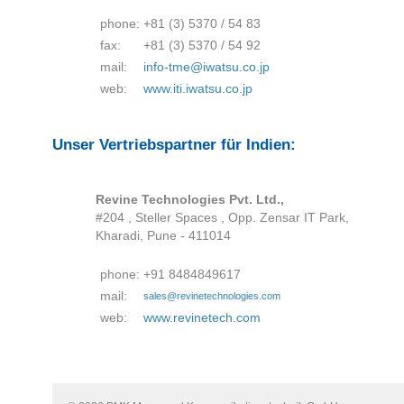
phone:
+81 (3) 5370 / 54 83
fax:
+81 (3) 5370 / 54 92
mail:
info-tme@iwatsu.co.jp
web:
www.iti.iwatsu.co.jp
Unser Vertriebspartner für Indien:
Revine Technologies Pvt. Ltd.,
#204 , Steller Spaces , Opp. Zensar IT Park,
Kharadi, Pune - 411014
phone:
+91 8484849617
mail:
sales@revinetechnologies.com
web:
www.revinetech.com