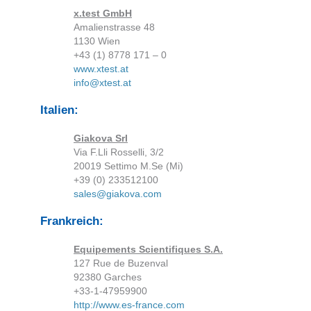
x.test GmbH
Amalienstrasse 48
1130 Wien
+43 (1) 8778 171 – 0
www.xtest.at
info@xtest.at
Italien:
Giakova Srl
Via F.Lli Rosselli, 3/2
20019 Settimo M.Se (Mi)
+39 (0) 233512100
sales@giakova.com
Frankreich:
Equipements Scientifiques S.A.
127 Rue de Buzenval
92380 Garches
+33-1-47959900
http://www.es-france.com