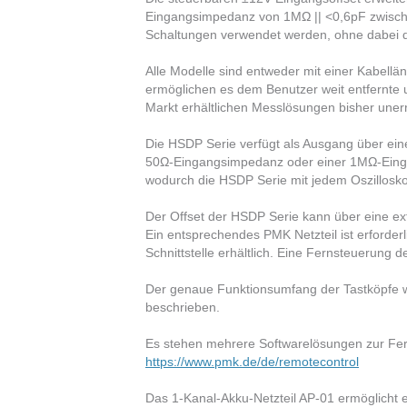
Eingangsimpedanz von 1MΩ || <0,6pF zwische
Schaltungen verwendet werden, ohne dabei die
Alle Modelle sind entweder mit einer Kabellä
ermöglichen es dem Benutzer weit entfernte
Markt erhältlichen Messlösungen bisher unerre
Die HSDP Serie verfügt als Ausgang über eine
50Ω-Eingangsimpedanz oder einer 1MΩ-Eing
wodurch die HSDP Serie mit jedem Oszillosk
Der Offset der HSDP Serie kann über eine exte
Ein entsprechendes PMK Netzteil ist erforderl
Schnittstelle erhältlich. Eine Fernsteuerung d
Der genaue Funktionsumfang der Tastköpfe wir
beschrieben.
Es stehen mehrere Softwarelösungen zur Fe
https://www.pmk.de/de/remotecontrol
​Das 1-Kanal-Akku-Netzteil AP-01 ermöglicht 