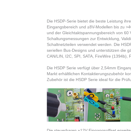
Die HSDP-Serie bietet die beste Leistung ihr
Eingangsbereich und ±8V-Modellen bis zu >
und der Gleichtaktspannungsbereich von 60 
Schaltungsmessungen zur Entwicklung, Validi
Schaltnetzteilen verwendet werden. Die HSDP-
seriellen Bus-Designs und unterstützen die gä
CAN/LIN, I2C, SPI, SATA, FireWire (1394b), F
Die HSDP Serie verfügt über 2,54mm Eingangsb
Markt erhältlichen Kontaktierungszubehör ko
Zubehör ist die HSDP Serie ideal für die Prü
​Die steuerbaren ±12V Eingangsoffset erweit