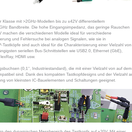
er Klasse mit >2GHz-Modellen bis zu ±42V differentiellem
4GHz Bandbreite. Die hohe Eingangsimpedanz, das geringe Rauschen
V machen die verschiedenen Modelle ideal für verschiedene
erung und Fehlersuche bei analogen Signalen, wie sie in
Tastköpfe sind auch ideal für die Charakterisierung einer Vielzahl von
ngigsten seriellen Bus-Schnittstellen wie USB2.0, Ethernet (GbE),
lexRay, HDMI usw. ​
uchsen (0,1‘‘, Industriestandard), die mit einer Vielzahl von auf dem
mpatibel sind. Dank des kompakten Tastkopfdesigns und der Vielzahl a
fung von kleinsten IC-Bauelementen und Schaltungen geeignet.​
ern den dynamischen Messbereich des Tastkopfs auf ±20V. Mit einer