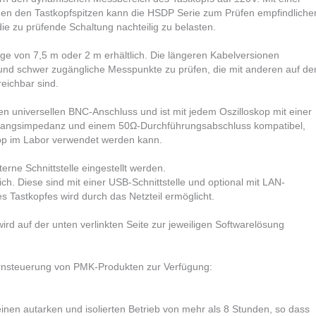
n den Tastkopfspitzen kann die HSDP Serie zum Prüfen empfindliche
 zu prüfende Schaltung nachteilig zu belasten.​
nge von 7,5 m oder 2 m erhältlich. Die längeren Kabelversionen
 und schwer zugängliche Messpunkte zu prüfen, die mit anderen auf d
ichbar sind. ​
n universellen BNC-Anschluss und ist mit jedem Oszilloskop mit einer
angsimpedanz und einem 50Ω-Durchführungsabschluss kompatibel,
op im Labor verwendet werden kann.​
rne Schnittstelle eingestellt werden.
ich. Diese sind mit einer USB-Schnittstelle und optional mit LAN-
es Tastkopfes wird durch das Netzteil ermöglicht.
d auf der unten verlinkten Seite zur jeweiligen Softwarelösung
rnsteuerung von PMK-Produkten zur Verfügung:
einen autarken und isolierten Betrieb von mehr als 8 Stunden, so dass