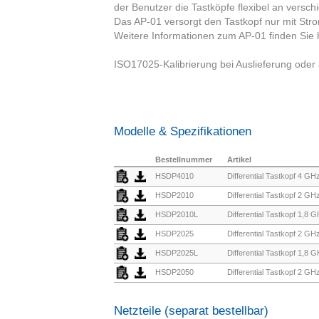
der Benutzer die Tastköpfe flexibel an versc
Das AP-01 versorgt den Tastkopf nur mit Stro
Weitere Informationen zum AP-01 finden Sie 
ISO17025-Kalibrierung bei Auslieferung oder 
Modelle & Spezifikationen
Bestellnummer
Artikel
HSDP4010
Differential Tastkopf 4 GH
HSDP2010
Differential Tastkopf 2 GH
HSDP2010L
Differential Tastkopf 1,8 
HSDP2025
Differential Tastkopf 2 GH
HSDP2025L
Differential Tastkopf 1,8 
HSDP2050
Differential Tastkopf 2 GH
Netzteile (separat bestellbar)