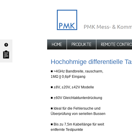
HOME
PRODUKTE
REMOTE CONTRO
Hochohmige differentielle 
■ >4GHz Bandbreite, rauscharm,
1MΩ || 0,6pF Eingang
■ ±8V, ±20V, ±42V Modelle
■ ±60V Gleichtaktunterdrückung
■ Ideal für die Fehlersuche und
Überprüfung von seriellen Bussen
■ Bis zu 7,5m Kabellänge für weit
entfernte Testpunkte