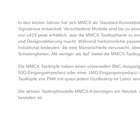
In den letzten Jahren hat sich MMCX als Standard-Konnektiv
Signaltreue entwickelt. Verschiedene Modelle sind bis zu e
von ±42V peak erhältlich, was die MMCX-Tastkopfserie zu ei
und Designvalidierung macht. Während herkömmliche passive
Induktivität bedeuten, die eine Masseschleife verursacht, ü
Schwierigkeiten. Mit weniger als 4pF bietet die MMCX-Tastkop
Die MMCX-Tastköpfe haben einen universellen BNC-Ausgangsa
50Ω-Eingangsimpedanz oder einer 1MΩ-Eingangsimpedanz un
Tastköpfe von PMK mit quasi jedem Oszilloskop im Labor ve
Die aktiven Tastkopfmodelle MMCX-A benötigen ein Netzteil, d
bestellen ist.