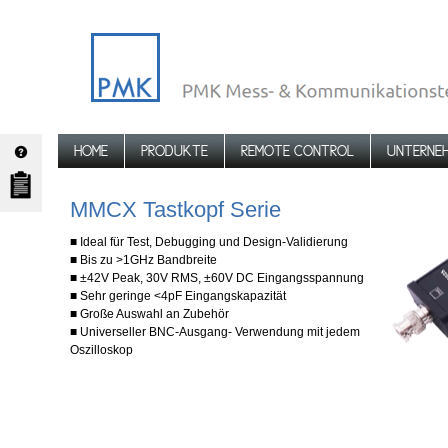
HOME
PRODUKTE
REMOTE CONTROL
UNTERNE
MMCX Tastkopf Serie
■ Ideal für Test, Debugging und Design-Validierung
■ Bis zu >1GHz Bandbreite
■ ±42V Peak, 30V RMS, ±60V DC Eingangsspannung
■ Sehr geringe <4pF Eingangskapazität
■ Große Auswahl an Zubehör
■ Universeller BNC-Ausgang- Verwendung mit jedem
Oszilloskop