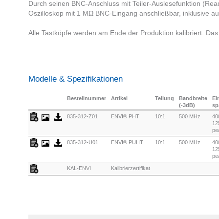
Durch seinen BNC-Anschluss mit Teiler-Auslesefunktion (Read-
Oszilloskop mit 1 MΩ BNC-Eingang anschließbar, inklusive au
Alle Tastköpfe werden am Ende der Produktion kalibriert. Das We
Modelle & Spezifikationen
Bestellnummer
Artikel
Teilung
Bandbreite
Ei
(-3dB)
sp
835-312-Z01
ENVI® PHT
10:1
500 MHz
40
12
pe
835-312-U01
ENVI® PUHT
10:1
500 MHz
40
12
pe
KAL-ENVI
Kalibrierzertifikat