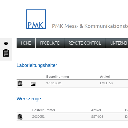
HOME
PRODUKTE
REMOTE CONTROL
UNTERNE
Laborleitungshalter
Bestellnummer
Artikel
973919001
LMLH 50
Werkzeuge
Bestellnummer
Artikel
B
Z030051
SST-003
D