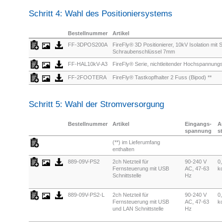
Schritt 4: Wahl des Positioniersystems
Bestellnummer
Artikel
FF-3DPOS200A
FireFly® 3D Positionierer, 10kV Isolation mi
Schraubenschlüssel 7mm
FF-HAL10kV-A3
FireFly® Serie, nichtleitender Hochspannungs
FF-2FOOTERA
FireFly® Tastkopfhalter 2 Fuss (Bipod) **
Schritt 5: Wahl der Stromversorgung
Bestellnummer
Artikel
Eingangs-
A
spannung
s
(**) im Lieferumfang
enthalten
889-09V-PS2
2ch Netzteil für
90-240 V
0
Fernsteuerung mit USB
AC, 47-63
ko
Schnittstelle
Hz
889-09V-PS2-L
2ch Netzteil für
90-240 V
0
Fernsteuerung mit USB
AC, 47-63
ko
und LAN Schnittstelle
Hz