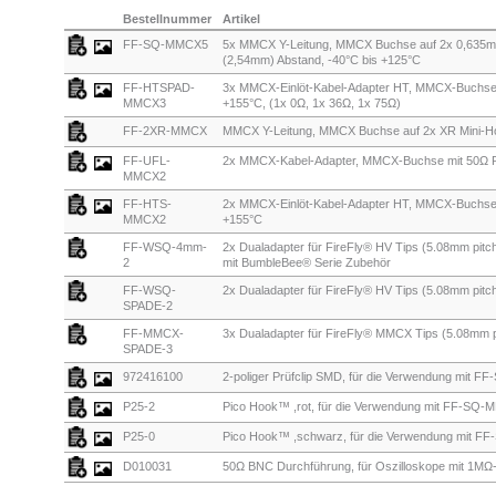
Bestellnummer
Artikel
FF-SQ-MMCX5
5x MMCX Y-Leitung, MMCX Buchse auf 2x 0,635mm (0
(2,54mm) Abstand, -40°C bis +125°C
FF-HTSPAD-
3x MMCX-Einlöt-Kabel-Adapter HT, MMCX-Buchse mi
MMCX3
+155°C, (1x 0Ω, 1x 36Ω, 1x 75Ω)
FF-2XR-MMCX
MMCX Y-Leitung, MMCX Buchse auf 2x XR Mini-H
FF-UFL-
2x MMCX-Kabel-Adapter, MMCX-Buchse mit 50Ω RF
MMCX2
FF-HTS-
2x MMCX-Einlöt-Kabel-Adapter HT, MMCX-Buchse 
MMCX2
+155°C
FF-WSQ-4mm-
2x Dualadapter für FireFly® HV Tips (5.08mm pitc
2
mit BumbleBee® Serie Zubehör
FF-WSQ-
2x Dualadapter für FireFly® HV Tips (5.08mm pit
SPADE-2
FF-MMCX-
3x Dualadapter für FireFly® MMCX Tips (5.08mm 
SPADE-3
972416100
2-poliger Prüfclip SMD, für die Verwendung mit 
P25-2
Pico Hook™ ,rot, für die Verwendung mit FF-SQ
P25-0
Pico Hook™ ,schwarz, für die Verwendung mit 
D010031
50Ω BNC Durchführung, für Oszilloskope mit 1MΩ