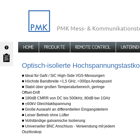
HOME
PRODUKTE
REMOTE CONTROL
UNTERNE
Optisch-isolierte Hochspannungstastko
■ Ideal für GaN / SiC High-Side VGS-Messungen
■ Höchste Bandbreite >1,5 GHz, <300ps Anstiegszeit
■ Stabil über großen Temperaturbereich, geringe
Offset-Drift
■ 180dB CMRR von DC bis 500kHz, 80dB bei 1GHz
■ ±60kV Gleichtaktspannung
■ Große Auswahl an differentiellen Eingangsteilern
■ Leiser Betrieb ohne Lüfter
■ Vollständige galvanische Isolierung
■ Universeller BNC Anschluss - Verwendung mit jedem
Oszilloskop