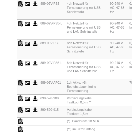
889-09V-PS3
4ch Netzteil für
90-240 V
0
Fernsteuerung mit USB
AC, 47-63
ko
Schnittstelle
Hz
889-09V-PS3-L
4ch Netzteil für
90-240 V
0
Fernsteuerung mit USB
AC, 47-63
ko
und LAN Schnittstelle
Hz
889-09V-PS6
8ch Netzteil für
90-240 V
0
Fernsteuerung mit USB
AC, 47-63
ko
Schnittstelle
Hz
889-09V-PS6-L
8ch Netzteil für
90-240 V
0
Fernsteuerung mit USB
AC, 47-63
ko
und LAN Schnittstelle
Hz
889-09V-AP01
1ch Akku, >8h
7
Betriebsdauer, keine
Fernsteuerung
890-520-900
Verbindungskabel
Tastkopf 0,5 m **
890-520-915
Verbindungskabel
Tastkopf 1,5 m
(*) Bandbreite 20 MHz
(**) im Lieferumfang