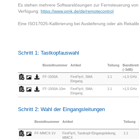
Es stehen mehrere Softwarelösungen zur Fernsteuerung vo
Verfügung:
https://www.pmk.de/de/remotecontrol
Eine ISO17025-Kalibrierung bei Auslieferung oder als Rekalibr
Schritt 1: Tastkopfauswahl
Bestellnummer
Artikel
Teilung
Bandbreit
(-3dB)
FF-1500A
FireFly®, SMA
1:1
>1,5 GHz
Eingang
FF-1500A-10m
FireFly®, SMA
1:1
>1,5 GHz
Eingang
Schritt 2: Wahl der Eingangsleitungen
Bestellnummer
Artikel
Teilung
FF-MMCX-1V
FireFly®, Tastkopf-Eingangsleitung,
1:1
MMCX