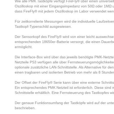
Wie alle PMK Tastköpfe verfügt FireFly® über einen univers
Oszilloskop mit einer Eingangsimpedanz von 50Ω oder 1MΩ 
dass FireFly® mit jedem Oszilloskop im Labor verwendet we
Für zeitkorrelierte Messungen wird die individuelle Laufzei
Tastkopf-Typenschild ausgewiesen. ​
Der Sensorkopf des FireFly® wird von einer leicht auswechse
entsprechenden 18650er-Batterie versorgt, die einen Dauerb
ermöglicht.
Die Interface-Box wird über das jeweils benötigte PMK-Netztei
Netzteile PS3 verfügen alle über Fernsteuerungsmöglichkeite
optionale zusätzliche LAN-Schnittstelle. Als Alternative für de
einen tragbaren und isolierten Betrieb von mehr als 8 Stunde
Der Offset der
FireFly®
Serie kann über eine externe Schnittst
Ein entsprechendes PMK Netzteil ist erforderlich. Diese sind 
Schnittstelle erhältlich. Eine Fernsteuerung des Tastkopfes wi
Der genaue Funktionsumfang der Tastköpfe wird auf der unten
beschrieben.