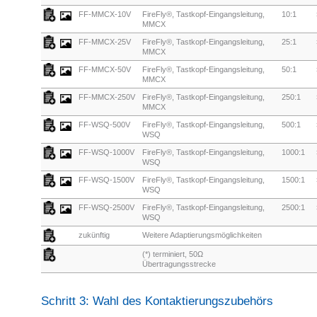
FF-MMCX-10V
FireFly®, Tastkopf-Eingangsleitung,
10:1
MMCX
FF-MMCX-25V
FireFly®, Tastkopf-Eingangsleitung,
25:1
MMCX
FF-MMCX-50V
FireFly®, Tastkopf-Eingangsleitung,
50:1
MMCX
FF-MMCX-250V
FireFly®, Tastkopf-Eingangsleitung,
250:1
MMCX
FF-WSQ-500V
FireFly®, Tastkopf-Eingangsleitung,
500:1
WSQ
FF-WSQ-1000V
FireFly®, Tastkopf-Eingangsleitung,
1000:1
WSQ
FF-WSQ-1500V
FireFly®, Tastkopf-Eingangsleitung,
1500:1
WSQ
FF-WSQ-2500V
FireFly®, Tastkopf-Eingangsleitung,
2500:1
WSQ
zukünftig
Weitere Adaptierungsmöglichkeiten
(*) terminiert, 50Ω
Übertragungsstrecke
Schritt 3: Wahl des Kontaktierungszubehörs