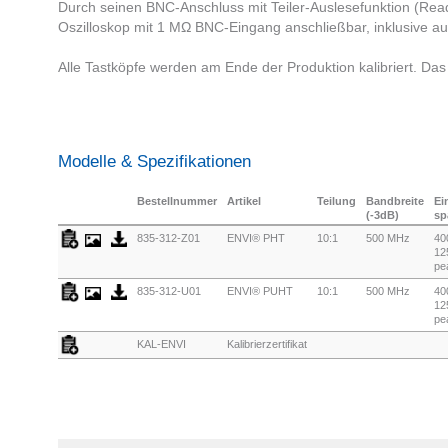
Durch seinen BNC-Anschluss mit Teiler-Auslesefunktion (Read-
Oszilloskop mit 1 MΩ BNC-Eingang anschließbar, inklusive au
Alle Tastköpfe werden am Ende der Produktion kalibriert. Das We
Modelle & Spezifikationen
Bestellnummer
Artikel
Teilung
Bandbreite
Ei
(-3dB)
sp
835-312-Z01
ENVI® PHT
10:1
500 MHz
40
12
pe
835-312-U01
ENVI® PUHT
10:1
500 MHz
40
12
pe
KAL-ENVI
Kalibrierzertifikat