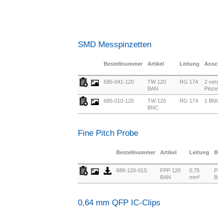
SMD Messpinzetten
Bestellnummer
Artikel
Leitung
Ansc
685-041-120
TW 120
RG 174
2 ver
BAN
Pinze
685-010-120
TW 120
RG 174
1 BNC
BNC
Fine Pitch Probe
Bestellnummer
Artikel
Leitung
B
688-120-01S
FPP 120
0,75
P
BAN
mm²
B
0,64 mm QFP IC-Clips