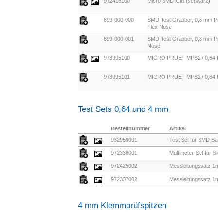
972416100
Micro SMD-Clip (schwarz)
899-000-000
SMD Test Grabber, 0,8 mm Pi
Flex Nose
899-000-001
SMD Test Grabber, 0,8 mm Pin
Nose
973995100
MICRO PRUEF MPS2 / 0,64 
973995101
MICRO PRUEF MPS2 / 0,64 F
Test Sets 0,64 und 4 mm
Bestellnummer
Artikel
932959001
Test Set für SMD Ba
972338001
Multimeter-Set für 
972425002
Messleitungssatz 1
972337002
Messleitungssatz 1m,
4 mm Klemmprüfspitzen