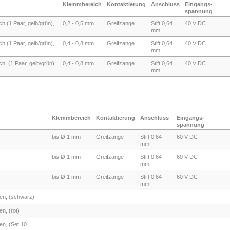
Klemmbereich
Kontaktierung
Anschluss
Eingangs-
spannung
h (1 Paar, gelb/grün),
0,2 - 0,5 mm
Greifzange
Stift 0,64
40 V DC
mm
h (1 Paar, gelb/grün),
0,4 - 0,8 mm
Greifzange
Stift 0,64
40 V DC
mm
h, (1 Paar, gelb/grün),
0,4 - 0,8 mm
Greifzange
Stift 0,64
40 V DC
mm
Klemmbereich
Kontaktierung
Anschluss
Eingangs-
spannung
bis Ø 1 mm
Greifzange
Stift 0,64
60 V DC
mm
bis Ø 1 mm
Greifzange
Stift 0,64
60 V DC
mm
bis Ø 1 mm
Greifzange
Stift 0,64
60 V DC
mm
en, (schwarz)
n, (rot)
en, (Set 10