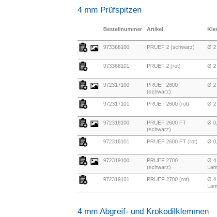
4 mm Prüfspitzen
Bestellnummer
Artikel
Kle
973368100
PRUEF 2 (schwarz)
Ø 2
973368101
PRUEF 2 (rot)
Ø 2
972317100
PRUEF 2600
Ø 2
(schwarz)
972317101
PRUEF 2600 (rot)
Ø 2
972318100
PRUEF 2600 FT
Ø 0
(schwarz)
972318101
PRUEF 2600 FT (rot)
Ø 0
972319100
PRUEF 2700
Ø 4
(schwarz)
Lam
972319101
PRUEF 2700 (rot)
Ø 4
Lam
4 mm Abgreif- und Krokodilklemmen