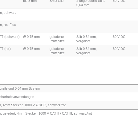
bis 8 mm
SMD Clip
2 ungefederte Stifte
60 V DC
0,64 mm
n, schwarz,
, rot, Flex
FT (schwarz)
Ø 0,75 mm
gefederte
Stift 0,64 mm,
60 V DC
Prüfspitze
vergoldet
T (rot)
Ø 0,75 mm
gefederte
Stift 0,64 mm,
60 V DC
Prüfspitze
vergoldet
uteile und 0,64 mm System
Sicherheitsanwendungen
m, 4mm Stecker, 1000 V AC/DC, schwarz/rot
 gefedert, 4mm Stecker, 1000 V CAT II / CAT III, schwarz/rot