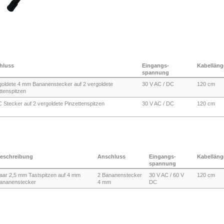
hluss
Eingangs-
Kabelläng
spannung
goldete 4 mm Bananenstecker auf 2 vergoldete
30 V AC / DC
120 cm
ttenspitzen
 Stecker auf 2 vergoldete Pinzettenspitzen
30 V AC / DC
120 cm
eschreibung
Anschluss
Eingangs-
Kabelläng
spannung
aar 2,5 mm Tastspitzen auf 4 mm
2 Bananenstecker
30 V AC / 60 V
120 cm
ananenstecker
4 mm
DC