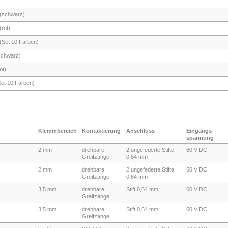
 (schwarz)
rot)
(Set 10 Farben)
schwarz)
ot)
Set 10 Farben)
Klemmbereich
Kontaktierung
Anschluss
Eingangs-
spannung
2 mm
drehbare
2 ungefederte Stifte
60 V DC
Greifzange
0,64 mm
2 mm
drehbare
2 ungefederte Stifte
60 V DC
Greifzange
0,64 mm
3,5 mm
drehbare
Stift 0,64 mm
60 V DC
Greifzange
3,5 mm
drehbare
Stift 0,64 mm
60 V DC
Greifzange