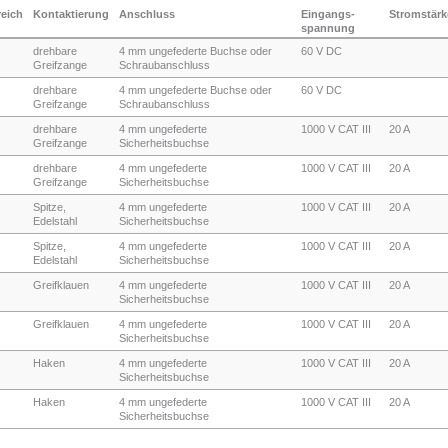
eich
Kontaktierung
Anschluss
Eingangs-
Stromstärk
spannung
drehbare
4 mm ungefederte Buchse oder
60 V DC
Greifzange
Schraubanschluss
drehbare
4 mm ungefederte Buchse oder
60 V DC
Greifzange
Schraubanschluss
drehbare
4 mm ungefederte
1000 V CAT III
20 A
Greifzange
Sicherheitsbuchse
drehbare
4 mm ungefederte
1000 V CAT III
20 A
Greifzange
Sicherheitsbuchse
Spitze,
4 mm ungefederte
1000 V CAT III
20 A
Edelstahl
Sicherheitsbuchse
Spitze,
4 mm ungefederte
1000 V CAT III
20 A
Edelstahl
Sicherheitsbuchse
Greifklauen
4 mm ungefederte
1000 V CAT III
20 A
Sicherheitsbuchse
Greifklauen
4 mm ungefederte
1000 V CAT III
20 A
Sicherheitsbuchse
Haken
4 mm ungefederte
1000 V CAT III
20 A
Sicherheitsbuchse
Haken
4 mm ungefederte
1000 V CAT III
20 A
Sicherheitsbuchse